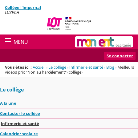
Panneau de gestion des cookies
Collège l'Impernal
Menu de la rubrique
Contenu
LUZECH
MENU
Se connecter
Vous êtes ici :
Accueil
›
Le collège
›
Infirmerie et santé
›
Blog
›
Meilleurs
vidéos prix "Non au harcèlement" (collège)
Le collège
A la une
Contacter le collège
Infirmerie et santé
Calendrier scolaire