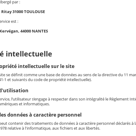
ébergé par :
e Ritay 31000 TOULOUSE
ervice est :
 Kervégan, 44000 NANTES
é intellectuelle
opriété intellectuelle sur le site
 site se définit comme une base de données au sens de la directive du 11 mars 
341-1 et suivants du code de propriété intellectuelle).
'utilisation
service, l’utilisateur s’engage à respecter dans son intégralité le Règlement I
mériques et informatiques.
des données à caractère personnel
eut contenir des traitements de données à caractère personnel déclarés à la 
978 relative à l'informatique, aux fichiers et aux libertés.