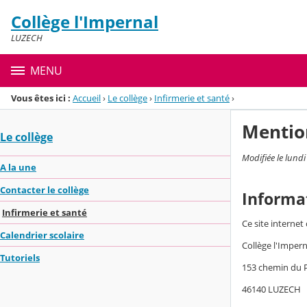
Panneau de gestion des cookies
Collège l'Impernal
Menu de la rubrique
Contenu
LUZECH
MENU
Vous êtes ici :
Accueil
›
Le collège
›
Infirmerie et santé
›
Mentio
Le collège
Modifiée le lundi
A la une
Contacter le collège
Informa
Infirmerie et santé
Ce site internet
Calendrier scolaire
Collège l'Impern
Tutoriels
153 chemin du 
46140 LUZECH