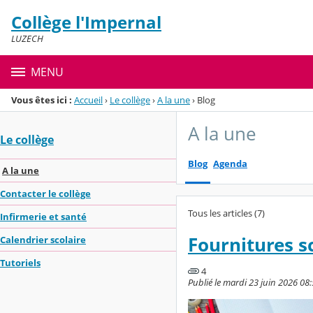
Panneau de gestion des cookies
Collège l'Impernal
Menu de la rubrique
Contenu
LUZECH
MENU
Vous êtes ici :
Accueil
›
Le collège
›
A la une
›
Blog
A la une
Le collège
Blog
Agenda
A la une
Contacter le collège
Tous les articles (7)
Infirmerie et santé
Fournitures s
Calendrier scolaire
Tutoriels
4
Publié le mardi 23 juin 2026 08:5