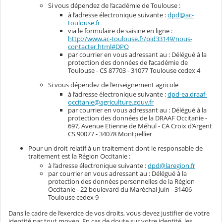
Si vous dépendez de l’académie de Toulouse :
à l’adresse électronique suivante :
dpd@ac-
toulouse.fr
via le formulaire de saisine en ligne :
http://www.ac-toulouse.fr/pid33149/nous-
contacter.html#DPO
par courrier en vous adressant au : Délégué à la
protection des données de l’académie de
Toulouse - CS 87703 - 31077 Toulouse cedex 4
Si vous dépendez de l’enseignement agricole
à l’adresse électronique suivante :
dpd-ea.draaf-
occitanie@agriculture.gouv.fr
par courrier en vous adressant au : Délégué à la
protection des données de la DRAAF Occitanie -
697, Avenue Etienne de Méhul - CA Croix d’Argent
CS 90077 - 34078 Montpellier
Pour un droit relatif à un traitement dont le responsable de
traitement est la Région Occitanie :
à l’adresse électronique suivante :
dpd@laregion.fr
par courrier en vous adressant au : Délégué à la
protection des données personnelles de la Région
Occitanie - 22 boulevard du Maréchal Juin - 31406
Toulouse cedex 9
Dans le cadre de l’exercice de vos droits, vous devez justifier de votre
identité par tout moyen. En cas de doute sur votre identité, les