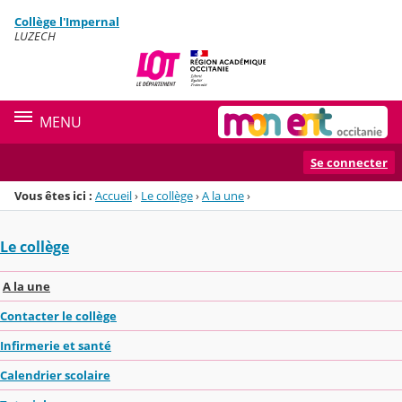
Panneau de gestion des cookies
Collège l'Impernal
Menu de la rubrique
Contenu
LUZECH
MENU
Se connecter
Vous êtes ici :
Accueil
›
Le collège
›
A la une
›
Le collège
A la une
Contacter le collège
Infirmerie et santé
Calendrier scolaire