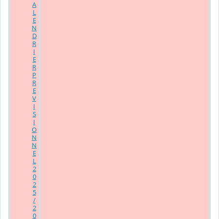
A
L
E
N
D
R
I
E
R
P
R
E
V
I
S
I
O
N
N
E
L
2
0
2
5
/
2
0