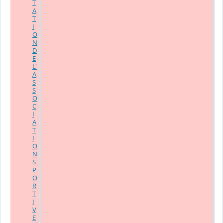
T
A
T
I
O
N
D
E
L'
A
S
S
O
C
I
A
T
I
O
N
S
P
O
R
T
I
V
E