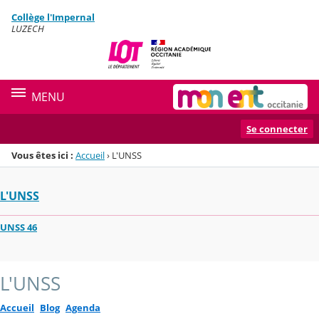
Panneau de gestion des cookies
Collège l'Impernal
Menu de la rubrique
Contenu
LUZECH
MENU
Se connecter
Vous êtes ici :
Accueil
›
L'UNSS
L'UNSS
UNSS 46
L'UNSS
Accueil
Blog
Agenda