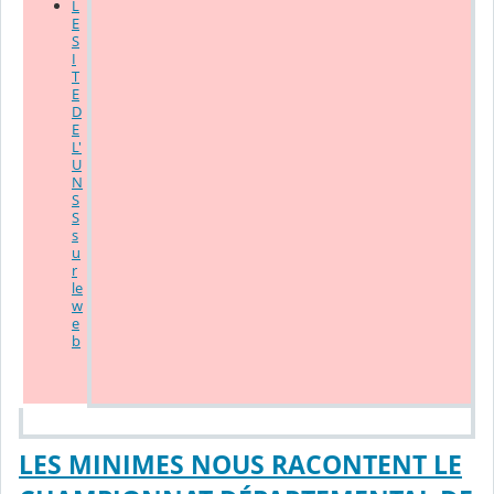
L
E
S
I
T
E
D
E
L'
U
N
S
S
s
u
r
le
w
e
b
LES MINIMES NOUS RACONTENT LE