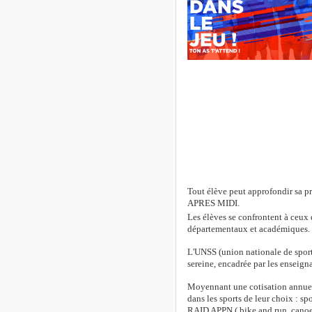
Tout élève peut approfondir sa p
APRES MIDI.
Les élèves se confrontent à ceux 
départementaux et académiques.
L'UNSS (union nationale de sport
sereine, encadrée par les enseigna
Moyennant une cotisation annuell
dans les sports de leur choix : sp
RAID APPN ( bike and run, canoe, tr