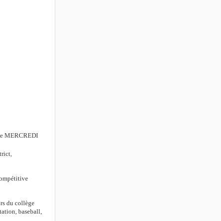
ves le MERCREDI
rict,
compétitive
rs du collège
tation, baseball,