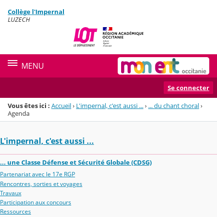
Panneau de gestion des cookies
Collège l'Impernal
Menu de la rubrique
Contenu
LUZECH
MENU
Se connecter
Vous êtes ici :
Accueil
›
L'impernal, c'est aussi ...
›
... du chant choral
›
Agenda
L'impernal, c'est aussi ...
... une Classe Défense et Sécurité Globale (CDSG)
Partenariat avec le 17e RGP
Rencontres, sorties et voyages
Travaux
Participation aux concours
Ressources