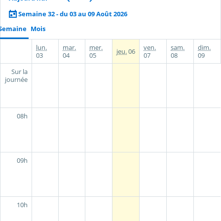
Semaine 32 - du 03 au 09 Août 2026
Semaine
Mois
lun.
mar.
mer.
ven.
sam.
dim.
jeu.
06
03
04
05
07
08
09
Sur la
journée
08h
09h
10h