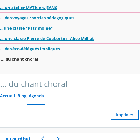
... un atelier MATh.en.JEANS
... des voyages / sorties pédagogiques
...une classe "Patrimoine"
... une classe Pierre de Coubertin - Alice Milliat
... des éco-délégués impliqués
... du chant choral
... du chant choral
Accueil
Blog
Agenda
Imprimer
Aujourd’hui