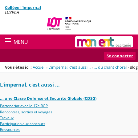
Panneau de gestion des cookies
Collège l'Impernal
Menu de la rubrique
Contenu
LUZECH
MENU
Se connecter
Vous êtes ici :
Accueil
›
L'impernal, c'est aussi ...
›
... du chant choral
›
Blog
L'impernal, c'est aussi ...
... une Classe Défense et Sécurité Globale (CDSG)
Partenariat avec le 17e RGP
Rencontres, sorties et voyages
Travaux
Participation aux concours
Ressources