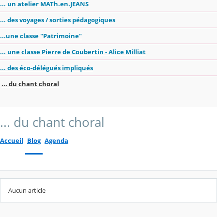
... un atelier MATh.en.JEANS
... des voyages / sorties pédagogiques
...une classe "Patrimoine"
... une classe Pierre de Coubertin - Alice Milliat
... des éco-délégués impliqués
... du chant choral
... du chant choral
Accueil
Blog
Agenda
Aucun article