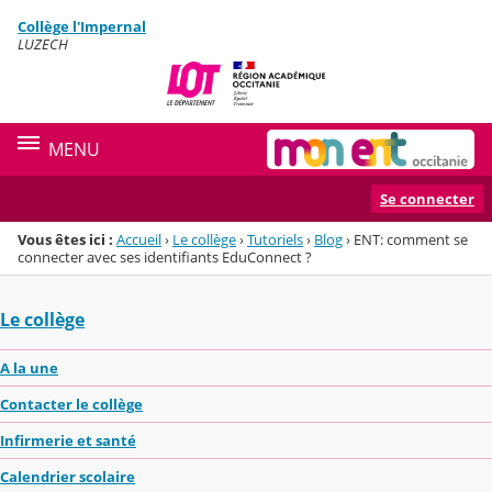
Panneau de gestion des cookies
Collège l'Impernal
Menu de la rubrique
Contenu
LUZECH
MENU
Se connecter
Vous êtes ici :
Accueil
›
Le collège
›
Tutoriels
›
Blog
›
ENT: comment se
connecter avec ses identifiants EduConnect ?
Le collège
A la une
Contacter le collège
Infirmerie et santé
Calendrier scolaire