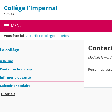
Panneau de gestion des cookies
Collège l'Impernal
Menu de la rubrique
Contenu
LUZECH
MENU
Vous êtes ici :
Accueil
›
Le collège
›
Tutoriels
›
Contac
Le collège
Modifiée le mard
A la une
Contacter le collège
Personnes resso
Infirmerie et santé
Calendrier scolaire
Tutoriels