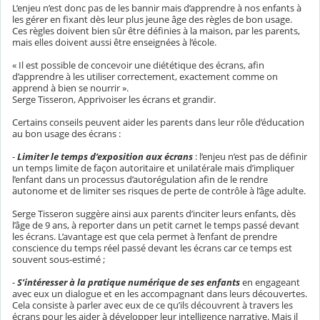
L’enjeu n’est donc pas de les bannir mais d’apprendre à nos enfants à
les gérer en fixant dès leur plus jeune âge des règles de bon usage.
Ces règles doivent bien sûr être définies à la maison, par les parents,
mais elles doivent aussi être enseignées à l’école.
« Il est possible de concevoir une diététique des écrans, afin
d’apprendre à les utiliser correctement, exactement comme on
apprend à bien se nourrir ».
Serge Tisseron, Apprivoiser les écrans et grandir.
Certains conseils peuvent aider les parents dans leur rôle d’éducation
au bon usage des écrans :
-
Limiter le temps d’exposition aux écrans
: l’enjeu n’est pas de définir
un temps limite de façon autoritaire et unilatérale mais d’impliquer
l’enfant dans un processus d’autorégulation afin de le rendre
autonome et de limiter ses risques de perte de contrôle à l’âge adulte.
Serge Tisseron suggère ainsi aux parents d’inciter leurs enfants, dès
l’âge de 9 ans, à reporter dans un petit carnet le temps passé devant
les écrans. L’avantage est que cela permet à l’enfant de prendre
conscience du temps réel passé devant les écrans car ce temps est
souvent sous-estimé ;
-
S’intéresser à la pratique numérique de ses enfants
en engageant
avec eux un dialogue et en les accompagnant dans leurs découvertes.
Cela consiste à parler avec eux de ce qu’ils découvrent à travers les
écrans pour les aider à développer leur intelligence narrative. Mais il