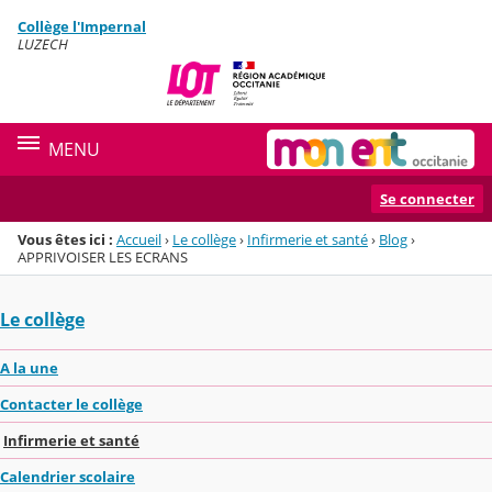
Panneau de gestion des cookies
Collège l'Impernal
Menu de la rubrique
Contenu
LUZECH
MENU
Se connecter
Vous êtes ici :
Accueil
›
Le collège
›
Infirmerie et santé
›
Blog
›
APPRIVOISER LES ECRANS
Le collège
A la une
Contacter le collège
Infirmerie et santé
Calendrier scolaire