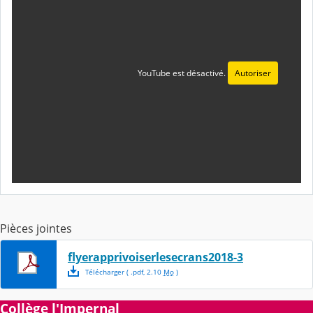
YouTube est désactivé.
Autoriser
Pièces jointes
flyerapprivoiserlesecrans2018-3
Télécharger
( .
pdf
,
2.10
Mo
)
Collège l'Impernal