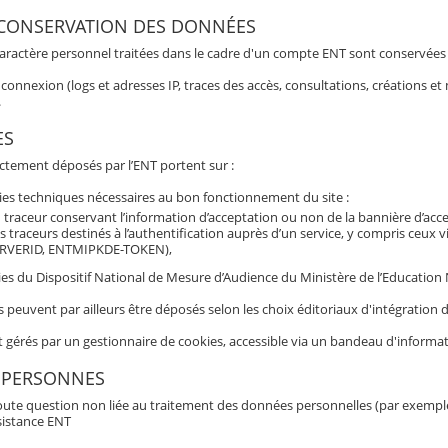
 CONSERVATION DES DONNÉES
aractère personnel traitées dans le cadre d'un compte ENT sont conservées po
connexion (logs et adresses IP, traces des accès, consultations, créations 
.
ES
ectement déposés par l’ENT portent sur :
ies techniques nécessaires au bon fonctionnement du site :
 traceur conservant l’information d’acceptation ou non de la bannière d’acc
s traceurs destinés à l’authentification auprès d’un service, y compris ceux 
RVERID, ENTMIPKDE-TOKEN),
es du Dispositif National de Mesure d’Audience du Ministère de l’Education Nat
s peuvent par ailleurs être déposés selon les choix éditoriaux d'intégratio
t gérés par un gestionnaire de cookies, accessible via un bandeau d'informat
 PERSONNES
oute question non liée au traitement des données personnelles (par exemple b
sistance ENT