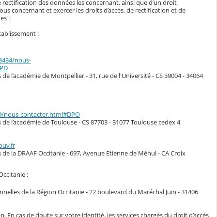
 rectification des données les concernant, ainsi que d’un droit
s concernant et exercer les droits d’accès, de rectification et de
es :
tablissement :
33434/nous-
DPD
de l’académie de Montpellier - 31, rue de l'Université - CS 39004 - 34064
49/nous-contacter.html#DPO
s de l’académie de Toulouse - CS 87703 - 31077 Toulouse cedex 4
ouv.fr
s de la DRAAF Occitanie - 697, Avenue Etienne de Méhul - CA Croix
Occitanie :
nelles de la Région Occitanie - 22 boulevard du Maréchal Juin - 31406
n. En cas de doute sur votre identité, les services chargés du droit d’accès