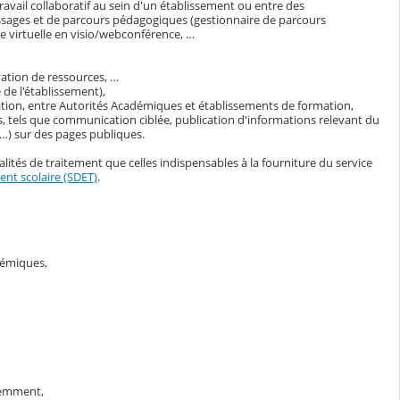
avail collaboratif au sein d'un établissement ou entre des
ssages et de parcours pédagogiques (gestionnaire de parcours
 virtuelle en visio/webconférence, …
vation de ressources, …
de l'établissement),
ation, entre Autorités Académiques et établissements de formation,
, tels que communication ciblée, publication d'informations relevant du
s…) sur des pages publiques.
lités de traitement que celles indispensables à la fourniture du service
nt scolaire (SDET)
.
adémiques,
demment,