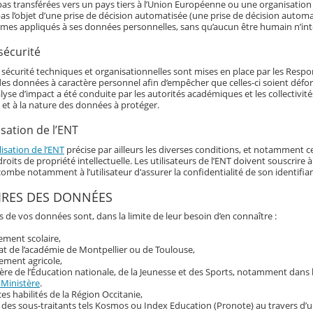
as transférées vers un pays tiers à l’Union Européenne ou une organisation 
as l’objet d’une prise de décision automatisée (une prise de décision automat
hmes appliqués à ses données personnelles, sans qu’aucun être humain n’int
sécurité
écurité techniques et organisationnelles sont mises en place par les Responsa
 des données à caractère personnel afin d’empêcher que celles-ci soient déf
alyse d’impact a été conduite par les autorités académiques et les collectivi
 et à la nature des données à protéger.
isation de l’ENT
lisation de l’ENT
précise par ailleurs les diverses conditions, et notamment ce
roits de propriété intellectuelle. Les utilisateurs de l’ENT doivent souscrir
ncombe notamment à l’utilisateur d'assurer la confidentialité de son identif
IRES DES DONNÉES
s de vos données sont, dans la limite de leur besoin d’en connaître :
sement scolaire,
at de l’académie de Montpellier ou de Toulouse,
ement agricole,
ère de l’Éducation nationale, de la Jeunesse et des Sports, notamment dans
 Ministère
.
ces habilités de la Région Occitanie,
 des sous-traitants tels Kosmos ou Index Education (Pronote) au travers d’u