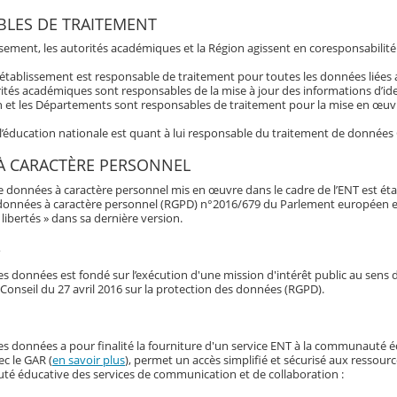
LES DE TRAITEMENT
ssement, les autorités académiques et la Région agissent en coresponsabilité
’établissement est responsable de traitement pour toutes les données liée
ités académiques sont responsables de la mise à jour des informations d’ide
 et les Départements sont responsables de traitement pour la mise en œuvre
 l’éducation nationale est quant à lui responsable du traitement de données
À CARACTÈRE PERSONNEL
e données à caractère personnel mis en œuvre dans le cadre de l’ENT est éta
données à caractère personnel (RGPD) n°2016/679 du Parlement européen et du 
libertés » dans sa dernière version.
e
s données est fondé sur l’exécution d'une mission d'intérêt public au sens d
Conseil du 27 avril 2016 sur la protection des données (RGPD).
es données a pour finalité la fourniture d'un service ENT à la communauté é
ec le GAR (
en savoir plus
), permet un accès simplifié et sécurisé aux ressour
é éducative des services de communication et de collaboration :