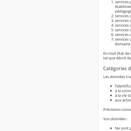
services 
établiss
pédagogi
services d
services 
services 
services 
services 
services 
domaine é
En tout état de 
tel que décrit d
Catégories d
Les données trai
l’identif
à la conn
à la vie s
aux activ
Précisions conc
Vos données :
Ne sont 