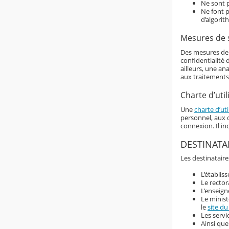
Ne sont p
Ne font p
d’algorit
Mesures de 
Des mesures de s
confidentialité
ailleurs, une an
aux traitements
Charte d’util
Une
charte d’uti
personnel, aux d
connexion. Il i
DESTINATA
Les destinataire
L’établis
Le rector
L’enseign
Le minist
le
site du
Les servi
Ainsi que