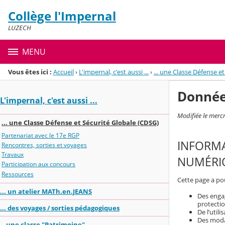
Panneau de gestion des cookies
Collège l'Impernal
Menu de la rubrique
Contenu
LUZECH
MENU
Vous êtes ici :
Accueil
›
L'impernal, c'est aussi ...
›
... une Classe Défense e
Donnée
L'impernal, c'est aussi ...
Modifiée le merc
... une Classe Défense et Sécurité Globale (CDSG)
Partenariat avec le 17e RGP
INFORMA
Rencontres, sorties et voyages
Travaux
NUMÉRIQ
Participation aux concours
Ressources
Cette page a pou
... un atelier MATh.en.JEANS
Des engag
protecti
... des voyages / sorties pédagogiques
De l’util
Des modal
...une classe "Patrimoine"