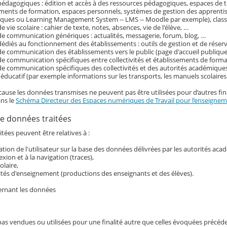
pédagogiques : édition et accès à des ressources pédagogiques, espaces de tr
ements de formation, espaces personnels, systèmes de gestion des apprenti
ques ou Learning Management System -- LMS -- Moodle par exemple), classe
e vie scolaire : cahier de texte, notes, absences, vie de l'élève, …
de communication génériques : actualités, messagerie, forum, blog, …
dédiés au fonctionnement des établissements : outils de gestion et de réser
de communication des établissements vers le public (page d'accueil publique 
de communication spécifiques entre collectivités et établissements de form
de communication spécifiques des collectivités et des autorités académiques
ducatif (par exemple informations sur les transports, les manuels scolaire
cause les données transmises ne peuvent pas être utilisées pour d’autres fina
ans le
Schéma Directeur des Espaces numériques de Travail pour l’enseigneme
e données traitées
tées peuvent être relatives à :
ication de l'utilisateur sur la base des données délivrées par les autorités ac
exion et à la navigation (traces),
colaire,
ités d'enseignement (productions des enseignants et des élèves).
ernant les données
pas vendues ou utilisées pour une finalité autre que celles évoquées précé