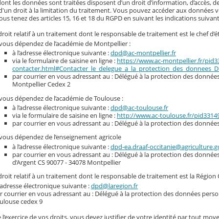
nt les données sont traitées disposent d’un droit d’information, d’accès, de
d'un droit à la limitation du traitement. Vous pouvez accéder aux données vou
ous tenez des articles 15, 16 et 18 du RGPD en suivant les indications suivant
roit relatif à un traitement dont le responsable de traitement est le chef d’é
 vous dépendez de l’académie de Montpellier :
à l’adresse électronique suivante :
dpd@ac-montpellier.fr
via le formulaire de saisine en ligne :
https://www.ac-montpellier.fr/pid
contacter.html#Contacter_le_delegue_a_la_protection_des_donnees_
par courrier en vous adressant au : Délégué à la protection des données 
Montpellier Cedex 2
 vous dépendez de l’académie de Toulouse :
à l’adresse électronique suivante :
dpd@ac-toulouse.fr
via le formulaire de saisine en ligne :
http://www.ac-toulouse.fr/pid331
par courrier en vous adressant au : Délégué à la protection des donnée
 vous dépendez de l’enseignement agricole
à l’adresse électronique suivante :
dpd-ea.draaf-occitanie@agriculture.g
par courrier en vous adressant au : Délégué à la protection des donnée
d’Argent CS 90077 - 34078 Montpellier
roit relatif à un traitement dont le responsable de traitement est la Région 
l’adresse électronique suivante :
dpd@laregion.fr
r courrier en vous adressant au : Délégué à la protection des données person
ulouse cedex 9
 l’exercice de vos droits, vous devez justifier de votre identité par tout moye