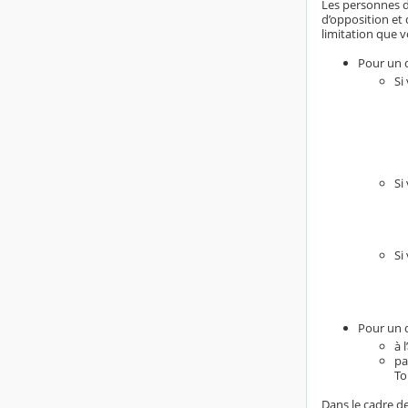
Les personnes do
d’opposition et 
limitation que v
Pour un d
Si
Si
Si
Pour un d
à 
pa
To
Dans le cadre de