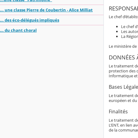
RESPONSAB
... une classe Pierre de Coubertin - Alice Milliat
Le chef d’établi
... des éco-délégués impliqués
Le chef d
... du chant choral
Les autor
La Région
Le ministère de
DONNÉES 
Le traitement d
protection des 
Informatique et 
Bases Légal
Le traitement de
européen et du 
Finalités
Le traitement d
L’ENT, en lien av
de la communaut