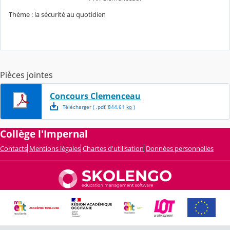
Thème : la sécurité au quotidien
Pièces jointes
Concours Clemenceau
Télécharger
( .
pdf
,
844.61
ko
)
Collège l'Impernal
Contacts
Mentions légales
Chartes d'utilisation
Données personnelles