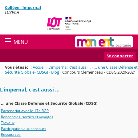
Panneau de gestion des cookies
Collège l'Impernal
Menu de la rubrique
Contenu
LUZECH
MENU
Se connecter
Vous êtes ici :
Accueil
›
L'impernal, c'est aussi ...
›
... une Classe Défense et
Sécurité Globale (CDSG)
›
Blog
›
Concours Clemenceau - CDSG 2020-2021
L'impernal, c'est aussi ...
... une Classe Défense et Sécurité Globale (CDSG)
Partenariat avec le 17e RGP
Rencontres, sorties et voyages
Travaux
Participation aux concours
Ressources