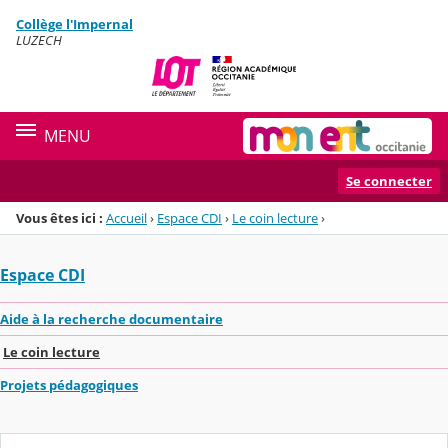
Panneau de gestion des cookies
Collège l'Impernal
Menu de la rubrique
Contenu
LUZECH
MENU
Se connecter
Vous êtes ici :
Accueil
›
Espace CDI
›
Le coin lecture
›
Espace CDI
Aide à la recherche documentaire
Le coin lecture
Projets pédagogiques