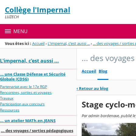
Panneau de gestion des cookies
Collège l'Impernal
Menu de la rubrique
Contenu
LUZECH
MENU
Vous êtes ici :
Accueil
›
L'impernal, c'est aussi ...
›
... des voyages / sortie
... des voyage
L'impernal, c'est aussi ...
Accueil
Blog
... une Classe Défense et Sécurité
Globale (CDSG)
Partenariat avec le 17e RGP
‹
Retour au blog
Rencontres, sorties et voyages
Travaux
Stage cyclo-m
Participation aux concours
Ressources
Par admin bordenave, publié le
... un atelier MATh.en.JEANS
... des voyages / sorties pédagogiques