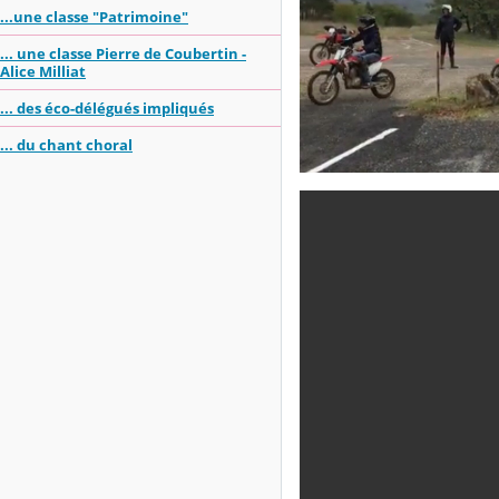
...une classe "Patrimoine"
... une classe Pierre de Coubertin -
Alice Milliat
... des éco-délégués impliqués
... du chant choral