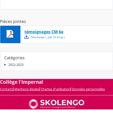
Pièces jointes
témoignages CM 6e
Télécharger
( .
pdf
,
33.59
ko
)
Catégories
2022-2023
Collège l'Impernal
Contacts
Mentions légales
Chartes d'utilisation
Données personnelles