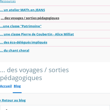
Ressources
... un atelier MATh.en.JEANS
... des voyages / sorties pédagogiques
...une classe "Patrimoine"
... une classe Pierre de Coubertin - Alice Milliat
... des éco-délégués impliqués
... du chant choral
... des voyages / sorties
pédagogiques
Accueil
Blog
‹
Retour au blog