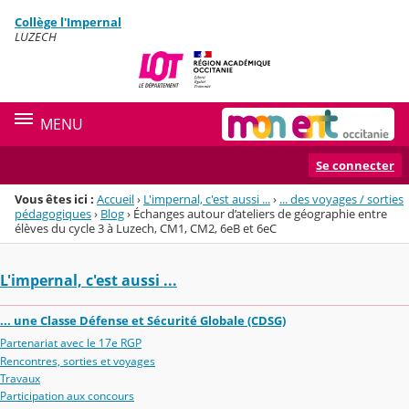
Panneau de gestion des cookies
Collège l'Impernal
Menu de la rubrique
Contenu
LUZECH
MENU
Se connecter
Vous êtes ici :
Accueil
›
L'impernal, c'est aussi ...
›
... des voyages / sorties
pédagogiques
›
Blog
›
Échanges autour d’ateliers de géographie entre
élèves du cycle 3 à Luzech, CM1, CM2, 6eB et 6eC
L'impernal, c'est aussi ...
... une Classe Défense et Sécurité Globale (CDSG)
Partenariat avec le 17e RGP
Rencontres, sorties et voyages
Travaux
Participation aux concours