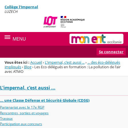
Panneau de gestion des cookies
Collège l'Impernal
Menu de la rubrique
Contenu
LUZECH
MENU
Se connecter
Vous êtes ici :
Accueil
›
L'impernal, c'est aussi ...
›
... des éco-délégués
impliqués
›
Blog
›
Les Eco délégués en formation : La pollution de l'air
avec ATMO
L'impernal, c'est aussi ...
... une Classe Défense et Sécurité Globale (CDSG)
Partenariat avec le 17e RGP
Rencontres, sorties et voyages
Travaux
Participation aux concours