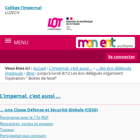
Panneau de gestion des cookies
Collège l'Impernal
Menu de la rubrique
Contenu
LUZECH
MENU
Se connecter
Vous êtes ici :
Accueil
›
L'impernal, c'est aussi ...
›
... des éco-délégués
impliqués
›
Blog
›
Jusqu'à lundi 8/12 Les éco délégués organisent
l'opération " Boites de Noel"
L'impernal, c'est aussi ...
... une Classe Défense et Sécurité Globale (CDSG)
Partenariat avec le 17e RGP
Rencontres, sorties et voyages
Travaux
Participation aux concours