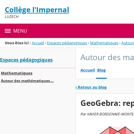
Panneau de gestion des cookies
Collège l'Impernal
Menu de la rubrique
Contenu
LUZECH
MENU
Vous êtes ici :
Accueil
›
Espaces pédagogiques
›
Mathematiques
›
Autour
Autour des ma
Espaces pédagogiques
Accueil
Blog
Mathematiques
Autour des mathématiques ...
‹
Retour au blog
GeoGebra: re
Par XAVIER BORDENAVE-MONTESQUI