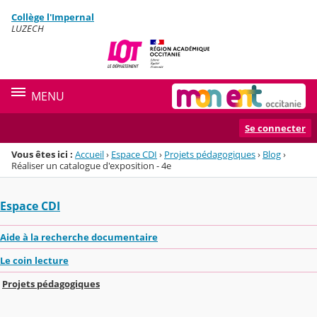
Panneau de gestion des cookies
Collège l'Impernal
Menu de la rubrique
Contenu
LUZECH
MENU
Se connecter
Vous êtes ici :
Accueil
›
Espace CDI
›
Projets pédagogiques
›
Blog
›
Réaliser un catalogue d'exposition - 4e
Espace CDI
Aide à la recherche documentaire
Le coin lecture
Projets pédagogiques