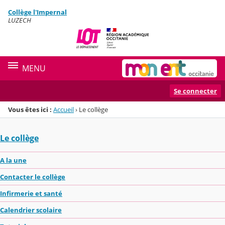
Panneau de gestion des cookies
Collège l'Impernal
Menu de la rubrique
Contenu
LUZECH
MENU
Se connecter
Vous êtes ici :
Accueil
›
Le collège
Le collège
A la une
Contacter le collège
Infirmerie et santé
Calendrier scolaire