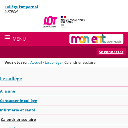
Panneau de gestion des cookies
Collège l'Impernal
Menu de la rubrique
Contenu
LUZECH
MENU
Se connecter
Vous êtes ici :
Accueil
›
Le collège
›
Calendrier scolaire
Le collège
A la une
Contacter le collège
Infirmerie et santé
Calendrier scolaire